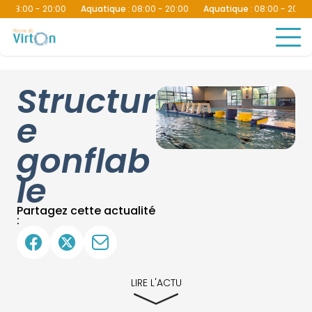
08:00 - 20:00
Aquatique
:
08:00 - 20:00
Aquatique
:
08:00 - 20:00
Structur
e
gonflab
le
Partagez cette actualité
:
LIRE L'ACTU