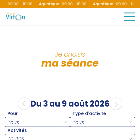
e
:
09:00 - 18:00
Aquatique
:
09:00 - 18:00
Aquatique
:
09:00 - 18:00
Je choisis
ma séance
Du 3 au 9 août 2026
Pour
Type d'activité
Activités
Toutes